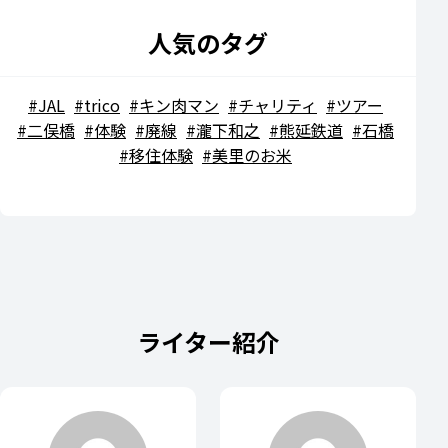
人気のタグ
JAL
trico
キン肉マン
チャリティ
ツアー
二俣橋
体験
廃線
瀧下和之
熊延鉄道
石橋
移住体験
美里のお米
ライター紹介