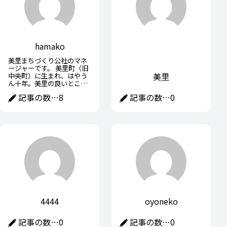
hamako
美里まちづくり公社のマネ
ージャーです。 美里町（旧
美里
中央町）に生まれ、はやう
ん十年。美里の良いところ
を探して始めた「フットパ
記事の数…
8
記事の数…
0
ス」も10年以上が経ちまし
た。フットパスの記事を中
心に、美里町やその周辺情
報をお届けします。
4444
oyoneko
記事の数…
0
記事の数…
0