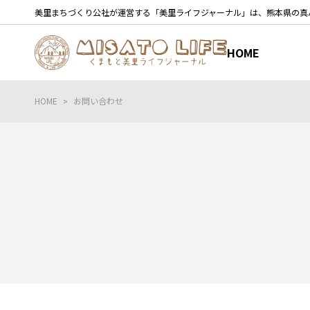
内
美里まちづくり公社が運営する「美里ライフジャーナル」は、熊本県の真
容
を
HOME
ス
キ
ッ
HOME
お問い合わせ
プ