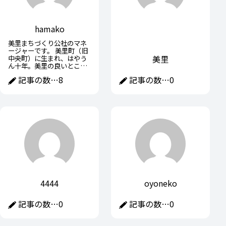
hamako
美里まちづくり公社のマネ
ージャーです。 美里町（旧
美里
中央町）に生まれ、はやう
ん十年。美里の良いところ
を探して始めた「フットパ
記事の数…
8
記事の数…
0
ス」も10年以上が経ちまし
た。フットパスの記事を中
心に、美里町やその周辺情
報をお届けします。
4444
oyoneko
記事の数…
0
記事の数…
0