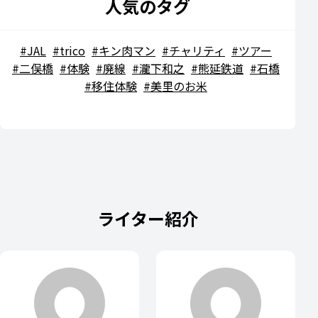
人気のタグ
JAL
trico
キン肉マン
チャリティ
ツアー
二俣橋
体験
廃線
瀧下和之
熊延鉄道
石橋
移住体験
美里のお米
ライター紹介