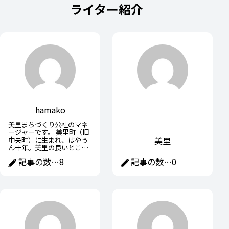
ライター紹介
hamako
美里まちづくり公社のマネ
ージャーです。 美里町（旧
美里
中央町）に生まれ、はやう
ん十年。美里の良いところ
を探して始めた「フットパ
記事の数…
8
記事の数…
0
ス」も10年以上が経ちまし
た。フットパスの記事を中
心に、美里町やその周辺情
報をお届けします。